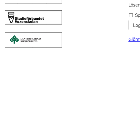
Lösen
Sp
Log
Glömt